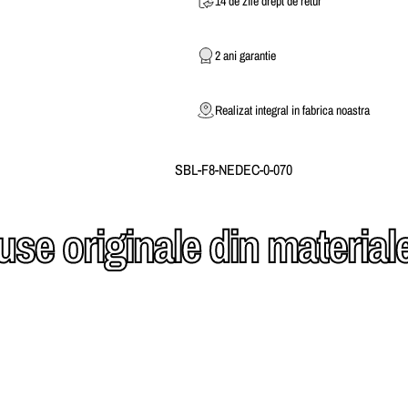
14 de zile drept de retur
2 ani garantie
Realizat integral in fabrica noastra
SBL-F8-NEDEC-0-070
e originale din materiale c