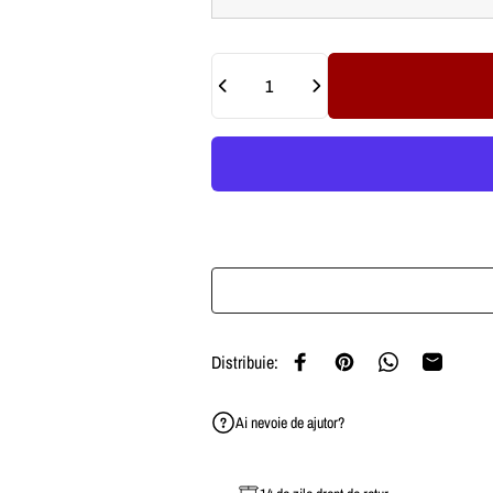
Cantitate
Distribuie:
Distribuie pe Facebook
Pin pe Pinterest
Distribuie pe W
Distribuie
Ai nevoie de ajutor?