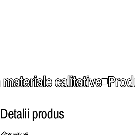
ateriale calitative
Produs
Detalii
produs
Specificatii