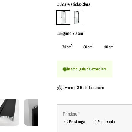
Culoare sticla
Culoare sticla:
Clara
Clara
Mata
Lungime
Lungime:
70 cm
70 cm
80 cm
90 cm
In stoc, gata de expediere
Livrare in 3-5 zile lucratoare
Prindere
*
Pe stanga
Pe dreapta