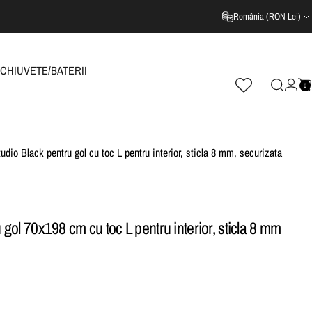
România (RON Lei)
CHIUVETE/BATERII
0
Cautare
Log i
C
CHIUVETE/BATERII
udio Black pentru gol cu toc L pentru interior, sticla 8 mm, securizata
gol 70x198 cm cu toc L pentru interior, sticla 8 mm