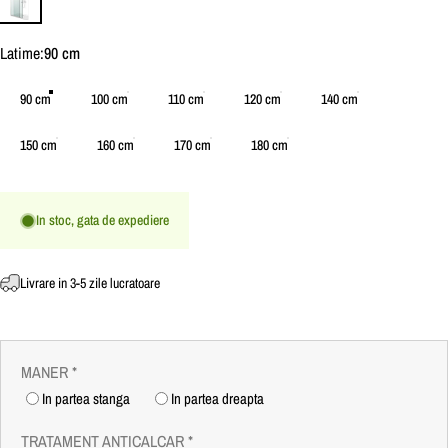
Latime
Latime:
90 cm
90 cm
100 cm
110 cm
120 cm
140 cm
150 cm
160 cm
170 cm
180 cm
In stoc, gata de expediere
Livrare in 3-5 zile lucratoare
MANER
*
In partea stanga
In partea dreapta
TRATAMENT ANTICALCAR
*