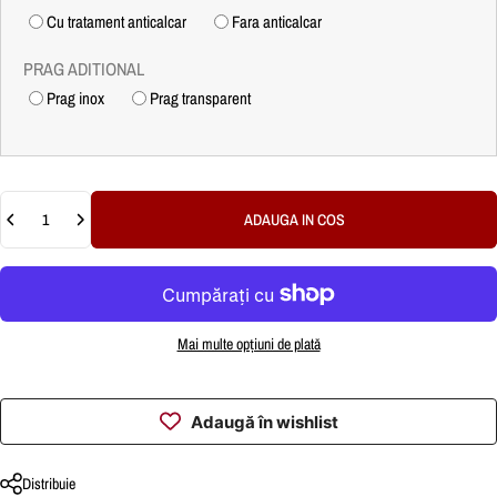
Cu tratament anticalcar
Fara anticalcar
PRAG ADITIONAL
Prag inox
Prag transparent
Cantitate
ADAUGA IN COS
Mai multe opțiuni de plată
Adaugă în wishlist
Distribuie