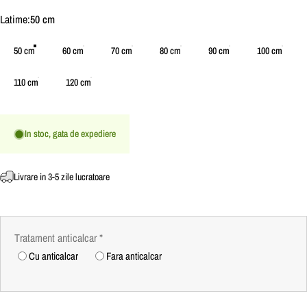
Latime
Latime:
50 cm
50 cm
60 cm
70 cm
80 cm
90 cm
100 cm
110 cm
120 cm
In stoc, gata de expediere
Livrare in 3-5 zile lucratoare
Tratament anticalcar
*
Cu anticalcar
Fara anticalcar