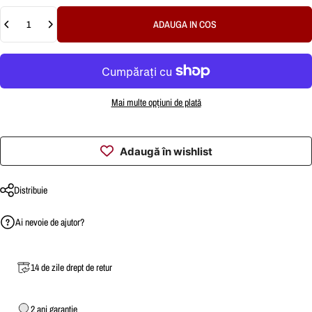
Cantitate
ADAUGA IN COS
Mai multe opțiuni de plată
Adaugă în wishlist
Distribuie
Ai nevoie de ajutor?
14 de zile drept de retur
2 ani garantie