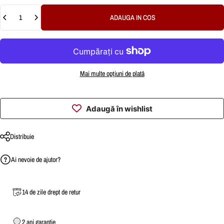
Cantitate
ADAUGA IN COS
Mai multe opțiuni de plată
Adaugă în wishlist
Distribuie
Ai nevoie de ajutor?
14 de zile drept de retur
2 ani garantie