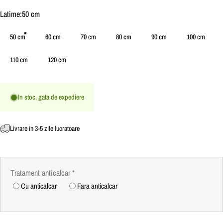
Latime
Latime:
50 cm
50 cm
60 cm
70 cm
80 cm
90 cm
100 cm
110 cm
120 cm
In stoc, gata de expediere
Livrare in 3-5 zile lucratoare
Tratament anticalcar
*
Cu anticalcar
Fara anticalcar