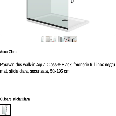
Brand:
Aqua Class
Paravan dus walk-in Aqua Class ® Black, feronerie full inox negru
mat, sticla clara, securizata, 50x195 cm
Culoare sticla
Culoare sticla:
Clara
Clara