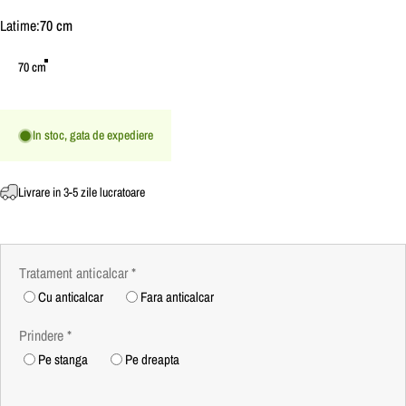
Latime
Latime:
70 cm
70 cm
In stoc, gata de expediere
Livrare in 3-5 zile lucratoare
Tratament anticalcar
*
Cu anticalcar
Fara anticalcar
Prindere
*
Pe stanga
Pe dreapta