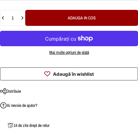
Cantitate
ADAUGA IN COS
Mai multe opțiuni de plată
Adaugă în wishlist
Distribuie
Ai nevoie de ajutor?
14 de zile drept de retur