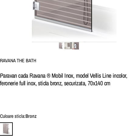
Brand:
RAVANA THE BATH
Paravan cada Ravana ® Mobil Inox, model Vellis Line incolor,
feronerie full inox, sticla bronz, securizata, 70x140 cm
Culoare sticla
Culoare sticla:
Bronz
Bronz