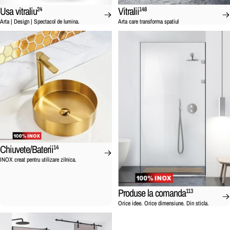
Usa vitraliu
Vitralii
24
148
Arta | Design | Spectacol de lumina.
Arta care transforma spatiul
Chiuvete/Baterii
14
INOX creat pentru utilizare zilnica.
Produse la comanda
113
Orice idee. Orice dimensiune. Din sticla.