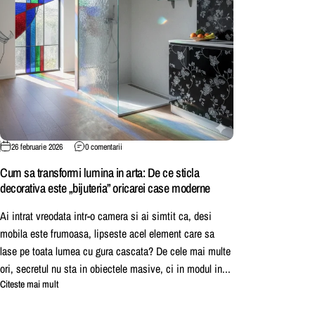
la Cum sa transformi lumina in arta: De ce sticla decorativa este
26 februarie 2026
0 comentarii
Cum sa transformi lumina in arta: De ce sticla
decorativa este „bijuteria” oricarei case moderne
Ai intrat vreodata intr-o camera si ai simtit ca, desi
mobila este frumoasa, lipseste acel element care sa
lase pe toata lumea cu gura cascata? De cele mai multe
ori, secretul nu sta in obiectele masive, ci in modul in...
despre Cum sa transformi lumina in arta: De ce sticla decorativa este „
Citeste mai mult