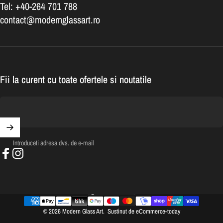
Tel: +40-264 701 788
contact@modernglassart.ro
Fii la curent cu toate ofertele si noutatile
Introduceti adresa dvs. de e-mail
Facebook
Instagram
România (RON Lei)
Tara/regiune
© 2026 Modern Glass Art.
Sustinut de eCommerce-today