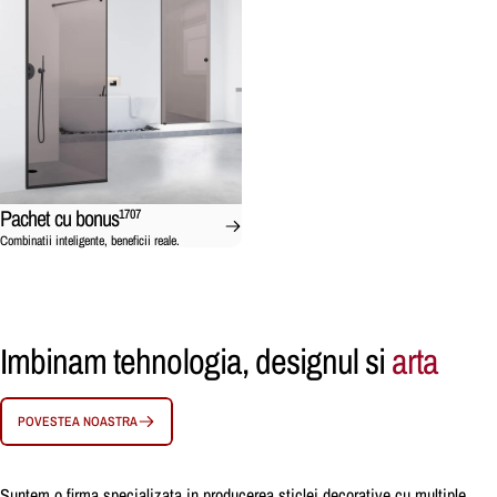
Pachet cu bonus
1707
Combinatii inteligente, beneficii reale.
Imbinam tehnologia, designul si
arta
POVESTEA NOASTRA
Suntem o firma specializata in producerea sticlei decorative cu multiple