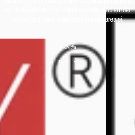
Glass Art ... S-au tinut de timpul specificat de livrare si
au dat dovada de o seriozitate mare de cand am dat
comandat si pana la printarea si ambalarea ei.
— Ovidiu