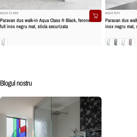
BRAND:
BRAND:
AQUA CLASS
AQUA ROY
Paravan dus walk-in Aqua Class ® Black, feronerie
Paravan dus walk
full inox negru mat, sticla securizata
inox negru mat, s
Clara
Clara
Gri
Mat
Bron
Blogul
nostru