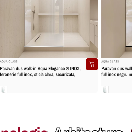
BRAND:
BRAND:
AQUA CLASS
AQUA CLASS
Paravan dus walk-in Aqua Elegance ® INOX,
Paravan dus walk
feronerie full inox, sticla clara, securizata,
full inox negru ma
Clara
Clara