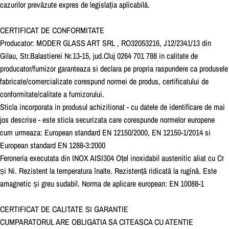
cazurilor prevăzute expres de legislația aplicabilă.
CERTIFICAT DE CONFORMITATE
Producator:
MODER GLASS ART SRL , RO32053216, J12/2341/13 din
Gilau, Str.Balastierei Nr.13-15, jud.Cluj 0264 701 788
in calitate de
producator/furnizor garanteaza si declara pe propria raspundere ca produsele
fabricate/comercializate corespund normei de produs, certificatului de
conformitate/calitate a furnizorului.
Sticla
incorporata in produsul achizitionat - cu datele de identificare de mai
jos descrise - este sticla securizata care corespunde normelor europene
cum urmeaza: European standard EN 12150/2000, EN 12150-1/2014 si
European standard EN 1288-3:2000
Feroneria
executata din
INOX AISI304
Oțel inoxidabil austenitic aliat cu Cr
și Ni. Rezistent la temperatura înalte. Rezistență ridicată la rugină. Este
amagnetic și greu sudabil. Norma de aplicare european: EN 10088-1
CERTIFICAT DE CALITATE SI GARANTIE
CUMPARATORUL ARE OBLIGATIA SA CITEASCA CU ATENTIE