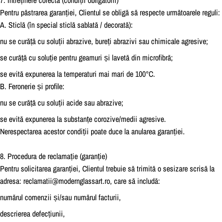
Pentru păstrarea garanției, Clientul se obligă să respecte următoarele reguli:
A. Sticlă (în special sticlă sablată / decorată):
nu se curăță cu soluții abrazive, bureți abrazivi sau chimicale agresive;
se curăță cu soluție pentru geamuri și lavetă din microfibră;
se evită expunerea la temperaturi mai mari de 100°C.
B. Feronerie și profile:
nu se curăță cu soluții acide sau abrazive;
se evită expunerea la substanțe corozive/medii agresive.
Nerespectarea acestor condiții poate duce la anularea garanției.
8. Procedura de reclamație (garanție)
Pentru solicitarea garanției, Clientul trebuie să trimită o sesizare scrisă la
adresa: reclamatii@modernglassart.ro, care să includă:
numărul comenzii și/sau numărul facturii,
descrierea defecțiunii,