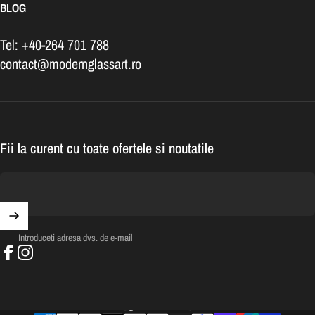
BLOG
Tel: +40-264 701 788
contact@modernglassart.ro
Fii la curent cu toate ofertele si noutatile
Introduceti adresa dvs. de e-mail
Facebook
Instagram
România (RON Lei)
Tara/regiune