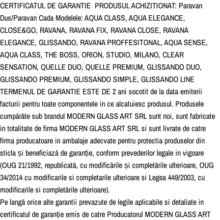
CERTIFICATUL DE GARANTIE PRODUSUL ACHIZITIONAT: Paravan
Dus/Paravan Cada Modelele: AQUA CLASS, AQUA ELEGANCE,
CLOSE&GO, RAVANA, RAVANA FIX, RAVANA CLOSE, RAVANA
ELEGANCE, GLISSANDO, RAVANA PROFFESITONAL, AQUA SENSE,
AQUA CLASS, THE BOSS, ORION, STUDIO, MILANO, CLEAR
SENSATION, QUELLE DUO, QUELLE PREMIUM, GLISSANDO DUO,
GLISSANDO PREMIUM, GLISSANDO SIMPLE, GLISSANDO LINE
TERMENUL DE GARANTIE ESTE DE 2 ani socotit de la data emiterii
facturii pentru toate componentele in ce alcatuiesc produsul. Produsele
cumpa
ra
te sub brandul MODERN GLASS ART SRL sunt noi, sunt fabricate
in totalitate de firma MODERN GLASS ART SRL si sunt livrate de catre
firma producatoare in ambalaje adecvate pentru protectia produselor din
sticla s
i beneficiaza
de garant
ie, conform prevederilor legale in vigoare
(OUG 21/1992, republicata
, cu modifica
rile s
i completa
rile ulterioare, OUG
34/2014 cu modificarile si completarile ulterioare si Legea 449/2003, cu
modificarile si completa
rile ulterioare).
Pe langa
orice alte garantii prevazute de legile aplicabile si detaliate in
certificatul de garant
ie emis de catre Producatorul MODERN GLASS ART