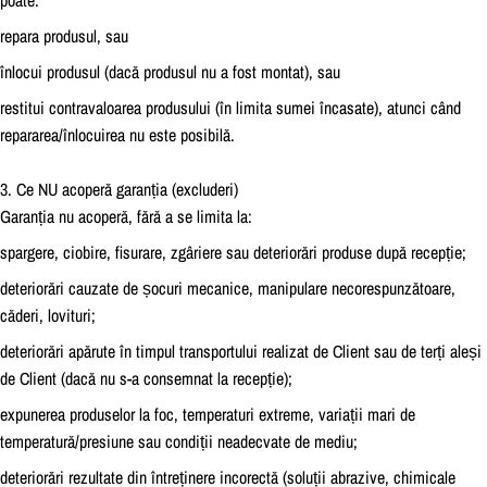
repara produsul, sau
înlocui produsul (dacă produsul nu a fost montat), sau
restitui contravaloarea produsului (în limita sumei încasate), atunci când
repararea/înlocuirea nu este posibilă.
3. Ce NU acoperă garanția (excluderi)
Garanția nu acoperă, fără a se limita la:
spargere, ciobire, fisurare, zgâriere sau deteriorări produse după recepție;
deteriorări cauzate de șocuri mecanice, manipulare necorespunzătoare,
căderi, lovituri;
deteriorări apărute în timpul transportului realizat de Client sau de terți aleși
de Client (dacă nu s-a consemnat la recepție);
expunerea produselor la foc, temperaturi extreme, variații mari de
temperatură/presiune sau condiții neadecvate de mediu;
deteriorări rezultate din întreținere incorectă (soluții abrazive, chimicale