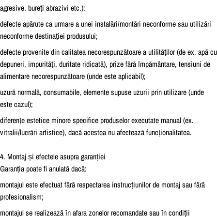
agresive, bureți abrazivi etc.);
defecte apărute ca urmare a unei instalări/montări neconforme sau utilizări
neconforme destinației produsului;
defecte provenite din calitatea necorespunzătoare a utilităților (de ex. apă cu
depuneri, impurități, duritate ridicată), prize fără împământare, tensiuni de
alimentare necorespunzătoare (unde este aplicabil);
uzură normală, consumabile, elemente supuse uzurii prin utilizare (unde
este cazul);
diferențe estetice minore specifice produselor executate manual (ex.
vitralii/lucrări artistice), dacă acestea nu afectează funcționalitatea.
4. Montaj și efectele asupra garanției
Garanția poate fi anulată dacă:
montajul este efectuat fără respectarea instrucțiunilor de montaj sau fără
profesionalism;
montajul se realizează în afara zonelor recomandate sau în condiții