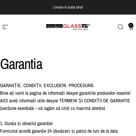
Treci la continut
Livrare in toata tara!
0
Navigare pe site
Modern Glass Art
Cautare
Co
Garantia
GARANȚIE. CONDIȚII. EXCLUDERI. PROCEDURĂ
Bine ați venit la pagina de informații despre garantiile produselor noastre!
AICI aveți informații utile despre TERMENI ȘI CONDIȚII DE GARANTIE
(secțiune esențială – vă rugăm să citiți cu maximă atenție)
1. Durata și obiectul garanției
Furnizorul acordă garanție 24 (douăzeci și patru) de luni de la data