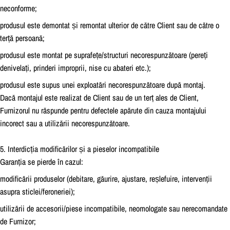
neconforme;
produsul este demontat și remontat ulterior de către Client sau de către o
terță persoană;
produsul este montat pe suprafețe/structuri necorespunzătoare (pereți
denivelați, prinderi improprii, nise cu abateri etc.);
produsul este supus unei exploatări necorespunzătoare după montaj.
Dacă montajul este realizat de Client sau de un terț ales de Client,
Furnizorul nu răspunde pentru defectele apărute din cauza montajului
incorect sau a utilizării necorespunzătoare.
5
. Interdicția modificărilor și a pieselor incompatibile
Garanția se pierde în cazul:
modificării produselor (debitare, găurire, ajustare, reșlefuire, intervenții
asupra sticlei/feroneriei);
utilizării de accesorii/piese incompatibile, neomologate sau nerecomandate
de Furnizor;