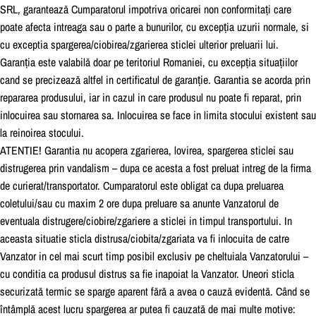
SRL, garanteaza
Cumparatorul impotriva oricarei non conformitat
i care
poate afecta intreaga sau o parte a bunurilor, cu except
ia uzurii normale, si
cu exceptia spargerea/ciobirea/zgarierea sticlei ulterior preluarii lui.
Garant
ia este valabila
doar pe teritoriul Romaniei, cu except
ia situat
iilor
cand se precizeaza
altfel in certificatul de garant
ie. Garantia se acorda prin
repararea produsului, iar in cazul in care produsul nu poate fi reparat, prin
inlocuirea sau stornarea sa. Inlocuirea se face in limita stocului existent sau
la reinoirea stocului.
ATENTIE! Garantia nu acopera zgarierea, lovirea, spargerea sticlei sau
distrugerea prin vandalism – dupa ce acesta a fost preluat intreg de la firma
de curierat/transportator. Cumparatorul este obligat ca dupa preluarea
coletului/sau cu maxim 2 ore dupa preluare sa anunte Vanzatorul de
eventuala distrugere/ciobire/zgariere a sticlei in timpul transportului. In
aceasta situatie sticla distrusa/ciobita/zgariata va fi inlocuita de catre
Vanzator in cel mai scurt timp posibil exclusiv pe cheltuiala Vanzatorului –
cu conditia ca produsul distrus sa fie inapoiat la Vanzator. Uneori sticla
securizata
termic se sparge aparent fa
ra
a avea o cauza
evidenta
. Ca
nd se
i
nta
mpla
acest lucru spargerea ar putea fi cauzata
de mai multe motive: