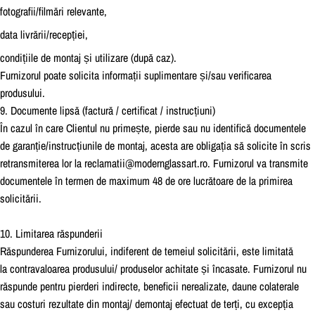
fotografii/filmări relevante,
data livrării/recepției,
condițiile de montaj și utilizare (după caz).
Furnizorul poate solicita informații suplimentare și/sau verificarea
produsului.
9. Documente lipsă (factură / certificat / instrucțiuni)
În cazul în care Clientul nu primește, pierde sau nu identifică documentele
de garanție/instrucțiunile de montaj, acesta are obligația să solicite în scris
retransmiterea lor la reclamatii@modernglassart.ro. Furnizorul va transmite
documentele în termen de maximum 48 de ore lucrătoare de la primirea
solicitării.
10. Limitarea răspunderii
Răspunderea Furnizorului, indiferent de temeiul solicitării, este limitată
la contravaloarea produsului/ produselor achitate și încasate. Furnizorul nu
răspunde pentru pierderi indirecte, beneficii nerealizate, daune colaterale
sau costuri rezultate din montaj/ demontaj efectuat de terți, cu excepția