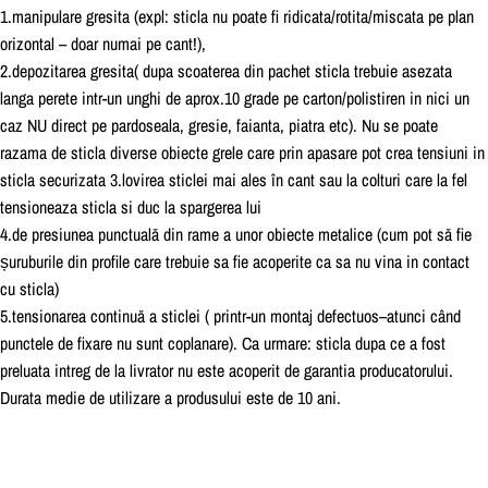
1.manipulare gresita (expl: sticla nu poate fi ridicata/rotita/miscata pe plan
orizontal – doar numai pe cant!),
2.depozitarea gresita( dupa scoaterea din pachet sticla trebuie asezata
langa perete intr-un unghi de aprox.10 grade pe carton/polistiren in nici un
caz NU direct pe pardoseala, gresie, faianta, piatra etc). Nu se poate
razama de sticla diverse obiecte grele care prin apasare pot crea tensiuni in
sticla securizata 3.lovirea sticlei mai ales i
n cant sau la colturi care la fel
tensioneaza sticla si duc la spargerea lui
4.de presiunea punctuala
din rame a unor obiecte metalice (cum pot sa
fie
s
uruburile din profile care trebuie sa fie acoperite ca sa nu vina in contact
cu sticla)
5.tensionarea continua
a sticlei ( printr-un montaj defectuos–atunci ca
nd
punctele de fixare nu sunt coplanare). Ca urmare: sticla dupa ce a fost
preluata intreg de la livrator nu este acoperit de garantia producatorului.
Durata medie de utilizare a produsului este de 10 ani.