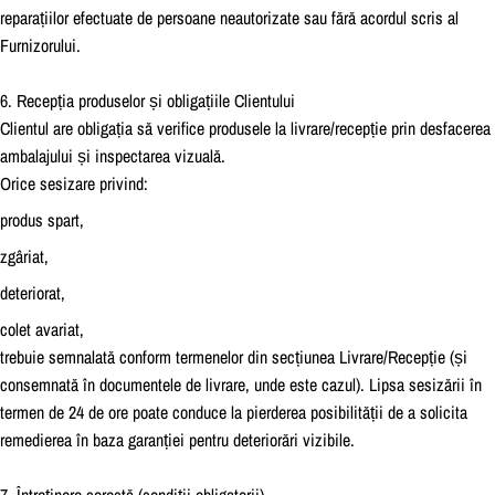
reparațiilor efectuate de persoane neautorizate sau fără acordul scris al
Furnizorului.
6. Recepția produselor și obligațiile Clientului
Clientul are obligația să verifice produsele la livrare/recepție prin desfacerea
ambalajului și inspectarea vizuală.
Orice sesizare privind:
produs spart,
zgâriat,
deteriorat,
colet avariat,
trebuie semnalată conform termenelor din secțiunea Livrare/Recepție (și
consemnată în documentele de livrare, unde este cazul). Lipsa sesizării în
termen de 24 de ore poate conduce la pierderea posibilității de a solicita
remedierea în baza garanției pentru deteriorări vizibile.
7. Întreținere corectă (condiții obligatorii)