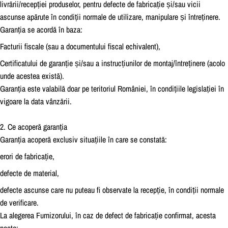
livrării/recepției produselor, pentru defecte de fabricație și/sau vicii
ascunse apărute în condiții normale de utilizare, manipulare și întreținere.
Garanția se acordă în baza:
Facturii fiscale (sau a documentului fiscal echivalent),
Certificatului de garanție și/sau a instrucțiunilor de montaj/întreținere (acolo
unde acestea există).
Garanția este valabilă doar pe teritoriul României, în condițiile legislației în
vigoare la data vânzării.
2. Ce acoperă garanția
Garanția acoperă exclusiv situațiile în care se constată:
erori de fabricație,
defecte de material,
defecte ascunse care nu puteau fi observate la recepție, în condiții normale
de verificare.
La alegerea Furnizorului, în caz de defect de fabricație confirmat, acesta
poate: