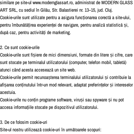
similare pe site-ul
www.modernglassart.ro
, administrat de MODERN GLASS
ART SRL, cu sediul în Gilău, Str. Balastierei nr. 13–15, jud. Cluj.
Cookie-urile sunt utilizate pentru a asigura funcționarea corectă a site-ului,
pentru îmbunătățirea experienței de navigare, pentru analiză statistică și,
după caz, pentru activități de marketing.
2. Ce sunt cookie-urile
Cookie-urile sunt fișiere de mici dimensiuni, formate din litere și cifre, care
sunt stocate pe terminalul utilizatorului (computer, telefon mobil, tabletă)
atunci când acesta accesează un site web.
Cookie-urile permit recunoașterea terminalului utilizatorului și contribuie la
afișarea conținutului într-un mod relevant, adaptat preferințelor și intereselor
acestuia.
Cookie-urile nu conțin programe software, viruși sau spyware și nu pot
accesa informațiile stocate pe dispozitivul utilizatorului.
3. De ce folosim cookie-uri
Site-ul nostru utilizează cookie-uri în următoarele scopuri: