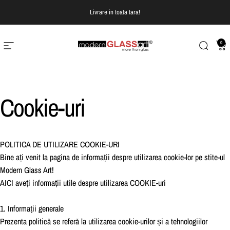
Treci la continut
Livrare in toata tara!
0
Navigare pe site
Modern Glass Art
Cautare
Co
Cookie-uri
POLITICA DE UTILIZARE COOKIE-URI
Bine ați venit la pagina de informații despre utilizarea cookie-lor pe stite-ul
Modern Glass Art!
AICI aveți informații utile despre utilizarea COOKIE-uri
1. Informații generale
Prezenta politică se referă la utilizarea cookie-urilor și a tehnologiilor