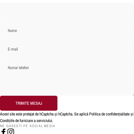
Nume
E-mail
Numar telefon
Trimite mesaj
TRIMITE MESAJ
Mesaj
Acest site este protejat de hCaptcha și hCaptcha. Se aplică
Politica de confidențialitate
și
Condițiile de furnizare a serviciului
.
NE GASESTI PE SOCIAL MEDIA