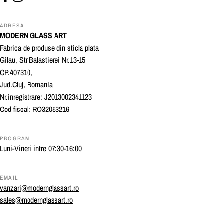
Facebook
Instagram
ADRESA
MODERN GLASS ART
Fabrica de produse din sticla plata
Gilau, Str.Balastierei Nr.13-15
CP.407310,
Jud.Cluj, Romania
Nr.inregistrare: J2013002341123
Cod fiscal: RO32053216
PROGRAM
Luni-Vineri intre 07:30-16:00
EMAIL
vanzari@modernglassart.ro
sales@modernglassart.ro