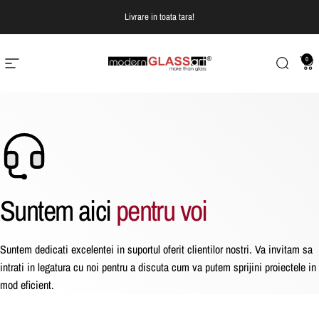
Treci la continut
Livrare in toata tara!
0
Navigare pe site
Modern Glass Art
Cautare
Co
Suntem
aici
pentru
voi
Suntem dedicati excelentei in suportul oferit clientilor nostri. Va invitam sa
intrati in legatura cu noi pentru a discuta cum va putem sprijini proiectele in
mod eficient.