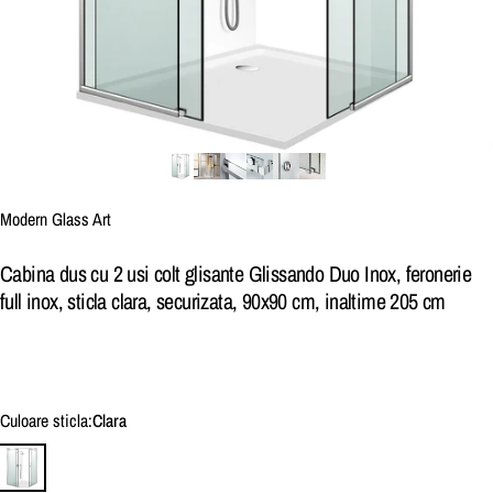
Brand:
Modern Glass Art
Cabina dus cu 2 usi colt glisante Glissando Duo Inox, feronerie
full inox, sticla clara, securizata, 90x90 cm, inaltime 205 cm
Culoare sticla
Culoare sticla:
Clara
Clara