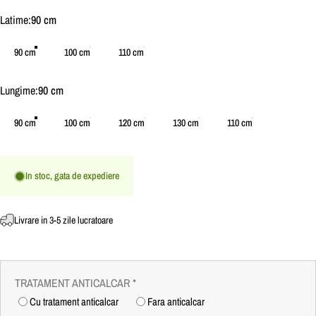
Latime
Latime:
90 cm
90 cm
100 cm
110 cm
Lungime
Lungime:
90 cm
90 cm
100 cm
120 cm
130 cm
110 cm
In stoc, gata de expediere
Livrare in 3-5 zile lucratoare
TRATAMENT ANTICALCAR
*
Cu tratament anticalcar
Fara anticalcar