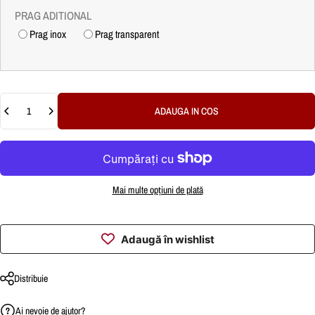
PRAG ADITIONAL
Prag inox
Prag transparent
Cantitate
ADAUGA IN COS
Mai multe opțiuni de plată
Adaugă în wishlist
Distribuie
Ai nevoie de ajutor?